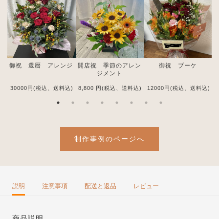
御祝 還暦 アレンジ
開店祝 季節のアレン
御祝 ブーケ
ジメント
30000
円(税込、送料込)
8,800
円(税込、送料込)
12000
円(税込、送料込)
1
制作事例のページへ
説明
注意事項
配送と返品
レビュー
商品説明