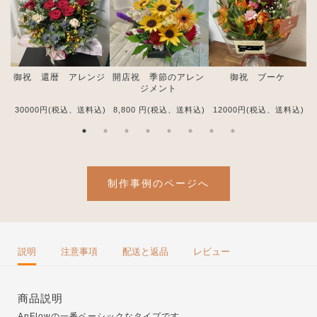
御祝 還暦 アレンジ
開店祝 季節のアレン
御祝 ブーケ
ジメント
30000
円(税込、送料込)
8,800
円(税込、送料込)
12000
円(税込、送料込)
1
制作事例のページへ
説明
注意事項
配送と返品
レビュー
商品説明
AnFlowの一番ベーシックなタイプです。